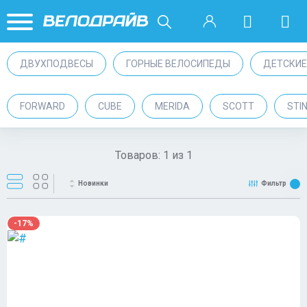
ДВУХПОДВЕСЫ
ГОРНЫЕ ВЕЛОСИПЕДЫ
ДЕТСКИЕ
FORWARD
CUBE
MERIDA
SCOTT
STI
Товаров:
1
из
1
Новинки
Фильтр
-17%