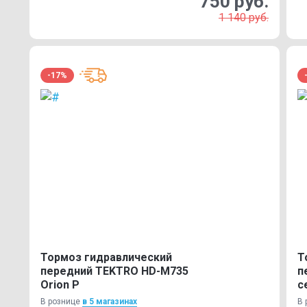
750 руб.
1 140 руб.
-17%
Тормоз гидравлический
Т
передний TEKTRO HD-M735
п
Orion P
с
В рознице
в 5 магазинах
В 