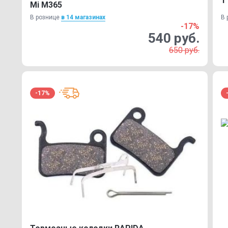
T
Mi M365
В рознице
в 14 магазинах
В 
-17%
540 руб.
650 руб.
-17%