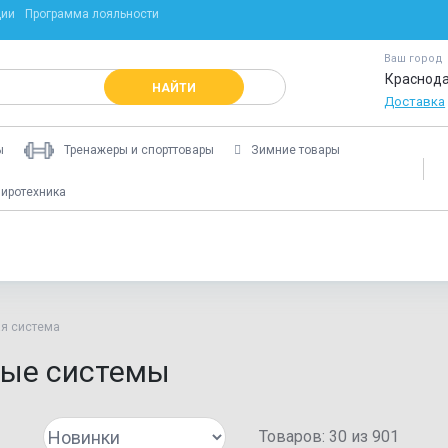
ции
Программа лояльности
Ваш город
Краснод
НАЙТИ
Доставка
ы
Тренажеры и спорттовары
Зимние товары
иротехника
я система
ные системы
Товаров:
30
из
901