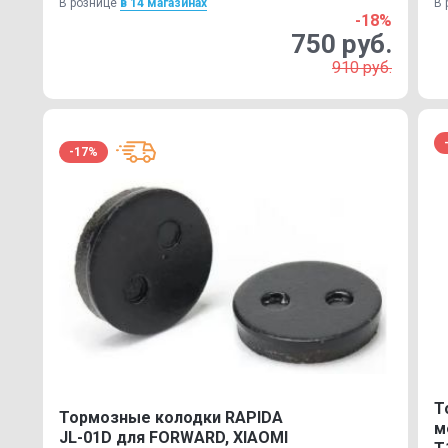
В рознице
в 14 магазинах
В 
-18%
750 руб.
910 руб.
-17%
Т
Тормозные колодки RAPIDA
м
JL-01D для FORWARD, XIAOMI