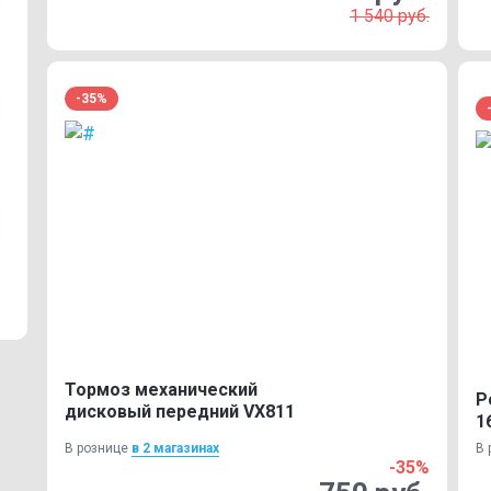
1 540 руб.
-35%
Тормоз механический
Р
дисковый передний VX811
1
В рознице
в 2 магазинах
В 
-35%