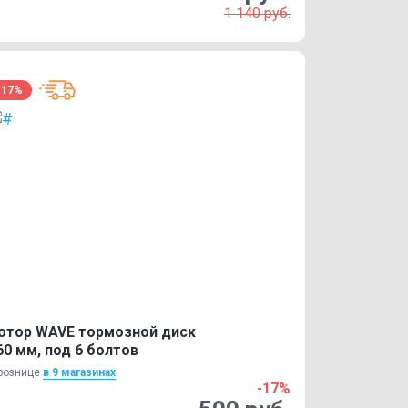
1 140 руб.
-17%
отор WAVE тормозной диск
60 мм, под 6 болтов
рознице
в 9 магазинах
-17%