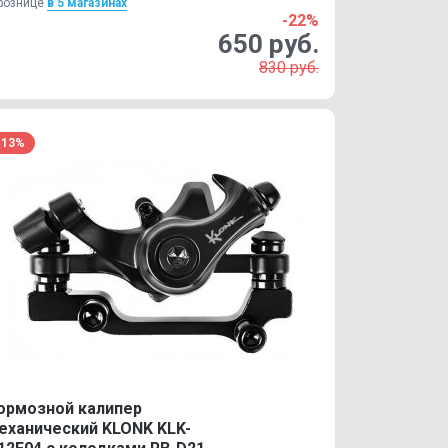
рознице
в 5 магазинах
-22%
650 руб.
830 руб.
-13%
ормозной калипер
еханический KLONK KLK-