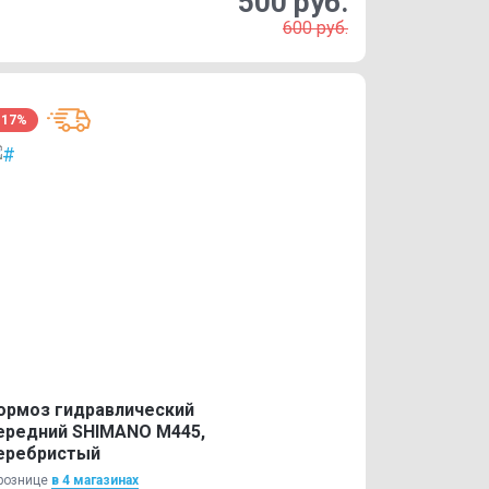
500 руб.
600 руб.
-17%
ормоз гидравлический
ередний SHIMANO M445,
еребристый
рознице
в 4 магазинах