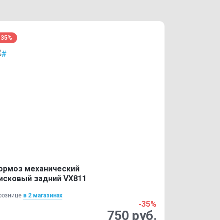
-35%
ормоз механический
исковый задний VX811
рознице
в 2 магазинах
-35%
750 руб.