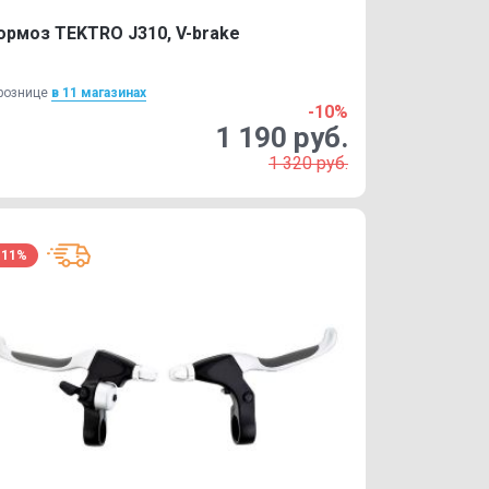
ормоз TEKTRO J310, V-brake
рознице
в 11 магазинах
-10%
1 190 руб.
1 320 руб.
-11%