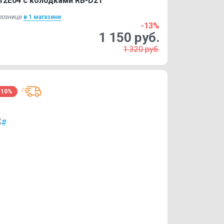
12E04 с колодками RB-D21
рознице
в 1 магазинe
-13%
1 150 руб.
1 320 руб.
-10%