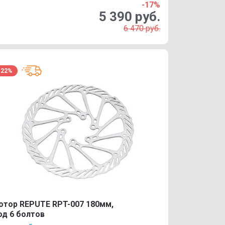
-17%
5 390 руб.
6 470 руб.
-22%
отор REPUTE RPT-007 180мм,
од 6 болтов