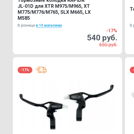
Тормозные колодки RAPIDA
JL-01D для XTR M975/M965, XT
Т
M775/M776/M765, SLX M665, LX
M585
В рознице
в 10 магазинах
В 
-17%
540 руб.
650 руб.
-17%