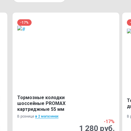
-17%
Тормозные колодки
Т
шоссейные PROMAX
д
картриджные 55 мм
В рознице
в 2 магазинах
В 
-17%
1 280 руб.