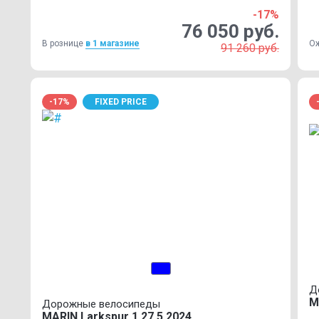
-17%
76 050 руб.
В рознице
в 1 магазинe
О
91 260 руб.
-17%
FIXED PRICE
Д
M
Дорожные велосипеды
MARIN Larkspur 1 27.5 2024