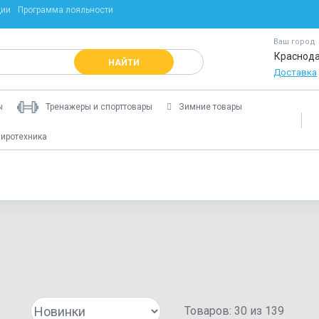
ции
Программа лояльности
Ваш город
Краснод
НАЙТИ
Доставка
ы
Тренажеры и спорттовары
Зимние товары
иротехника
Ещё
Товаров:
30
из
139