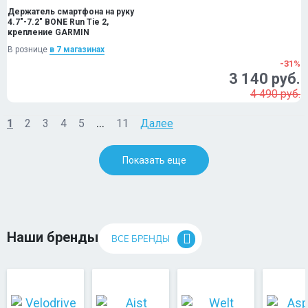
Держатель смартфона на руку
4.7"-7.2" BONE Run Tie 2,
крепление GARMIN
В рознице
в 7 магазинах
-31%
3 140 руб.
4 490 руб.
...
1
2
3
4
5
11
Далее
Показать еще
Наши бренды
ВСЕ БРЕНДЫ