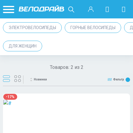
ЭЛЕКТРОВЕЛОСИПЕДЫ
ГОРНЫЕ ВЕЛОСИПЕДЫ
Д
ДЛЯ ЖЕНЩИН
Товаров:
2
из
2
Новинки
Фильтр
-17%