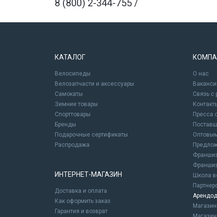
8 (800) 2-344-755
/
КАТАЛОГ
КОМПА
Велосипеды
О нас
Велозапчасти и аксессуары
Ваканси
Самокаты
Связь с
Зимние товары
Контакт
Спорттовары
Пресса 
Бренды
Постав
Подарочные сертификаты
Оптовым
Распродажа
Предлож
Франшиз
Франшиз
ИНТЕРНЕТ-МАГАЗИН
Школа в
Партнер
Доставка и оплата
Арендод
Как оформить заказ
Магази
Гарантия и возврат
Магазин