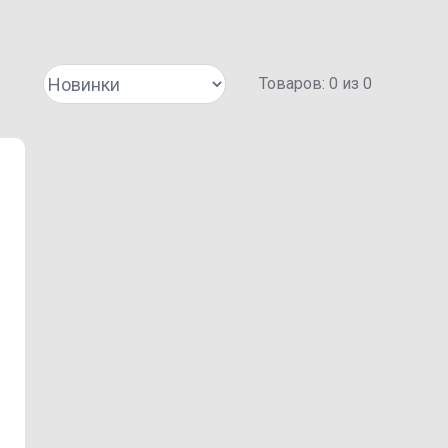
Товаров:
0
из
0