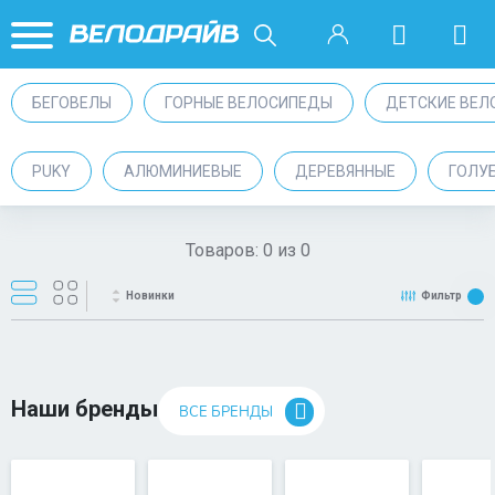
БЕГОВЕЛЫ
ГОРНЫЕ ВЕЛОСИПЕДЫ
ДЕТСКИЕ ВЕЛ
PUKY
АЛЮМИНИЕВЫЕ
ДЕРЕВЯННЫЕ
ГОЛУ
Товаров:
0
из
0
Новинки
Фильтр
Наши бренды
ВСЕ БРЕНДЫ