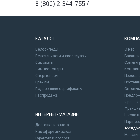
8 (800) 2-344-755
/
КАТАЛОГ
КОМПА
Велосипеды
О нас
Велозапчасти и аксессуары
Ваканси
Самокаты
Связь с
Зимние товары
Контакт
Спорттовары
Пресса 
Бренды
Постав
Подарочные сертификаты
Оптовым
Распродажа
Предлож
Франшиз
Франшиз
ИНТЕРНЕТ-МАГАЗИН
Школа в
Партнер
Доставка и оплата
Арендод
Как оформить заказ
Магази
Гарантия и возврат