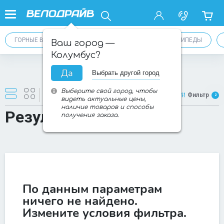
ГОРНЫЕ ВЕЛОСИПЕДЫ 27,5 (MTB)
ГОРНЫЕ ВЕЛОСИПЕДЫ
Ваш город —
Колумбус?
Да
Выбрать другой город
Товаров:
0
из
0
Выберите свой город, чтобы
Новинки
Фильтр
2
видеть актуальные цены,
наличие товаров и способы
Результаты поиска
получения заказа.
По данным параметрам
ничего не найдено.
Измените условия фильтра.