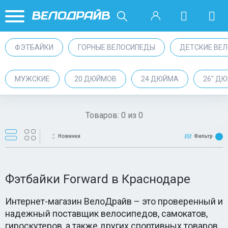
ФЭТБАЙКИ
ГОРНЫЕ ВЕЛОСИПЕДЫ
ДЕТСКИЕ ВЕ
МУЖСКИЕ
20 ДЮЙМОВ
24 ДЮЙМА
26" Д
Товаров:
0
из
0
Новинки
Фильтр
Фэтбайки Forward в Краснодаре
Интернет-магазин ВелоДрайв – это проверенный и
надежный поставщик велосипедов, самокатов,
гироскутеров, а также других спортивных товаров